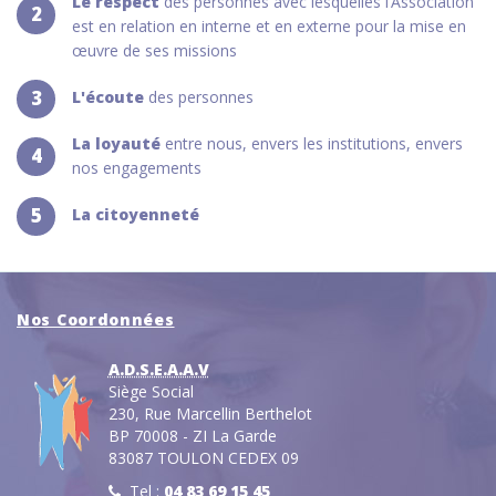
Le respect
des personnes avec lesquelles l’Association
2
est en relation en interne et en externe pour la mise en
œuvre de ses missions
3
L'écoute
des personnes
La loyauté
entre nous, envers les institutions, envers
4
nos engagements
5
La citoyenneté
Nos Coordonnées
A.D.S.E.A.A.V
Siège Social
230, Rue Marcellin Berthelot
BP 70008 - ZI La Garde
83087 TOULON CEDEX 09
Tel :
04 83 69 15 45