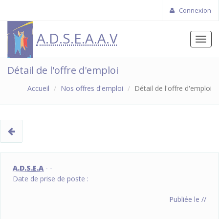
Connexion
A.D.S.E.A.A.V
Toggl
navig
Détail de l'offre d'emploi
Accueil
Nos offres d'emploi
Détail de l'offre d'emploi
A.D.S.E.A
- -
Date de prise de poste :
Publiée le //