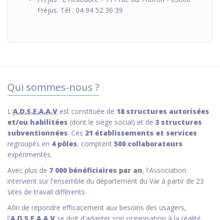
Fréjus. Tél : 04 94 52 36 39
Qui sommes-nous ?
L'
A.D.S.E.A.A.V
est constituée de
18 structures autorisées
et/ou habilitées
(dont le siège social) et de
3 structures
subventionnées
. Ces
21 établissements et services
regroupés en
4 pôles
, comptent
500 collaborateurs
expérimentés.
Avec plus de
7 000 bénéficiaires par an
, l'Association
intervient sur l'ensemble du département du Var à partir de 23
sites de travail différents.
Afin de répondre efficacement aux besoins des usagers,
l'
A.D.S.E.A.A.V
se doit d'adapter son organisation à la réalité