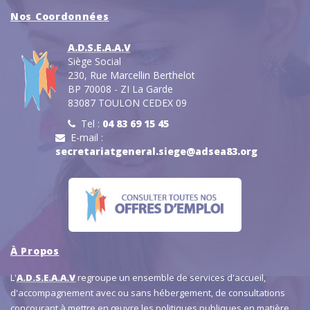
Nos Coordonnées
A.D.S.E.A.A.V
Siège Social
230, Rue Marcellin Berthelot
BP 70008 - ZI La Garde
83087 TOULON CEDEX 09
Tel :
04 83 69 15 45
E-mail :
secretariatgeneral.siege@adsea83.org
À Propos
L'
A.D.S.E.A.A.V
regroupe un ensemble de services d'accueil,
d'accompagnement avec ou sans hébergement, de consultations
concourant à mettre en œuvre les politiques publiques en matière