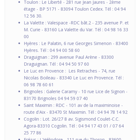
Toulon : Le Liberté - 281 rue Jean Jaures - 2ème
étage - BP 5171 - 83094 Toulon Cedex. Tél : 04 94
12 56 30.
La Valette : Valespace -RDC bât.2 - 235 avenue P. et
M. Curie - 83160 La Valette du Var. Tél : 04 98 16 33
00
Hyères : Le Palatin, 6 rue Georges Simenon - 83400
Hyères. Tél : 04 94 00 58 60
Draguignan : 299 avenue Paul Arène - 83300
Draguignan. Tél : 04 94 50 97 60
Le Luc en Provence : Les Retraches - 74, rue
Nicolas Boileau - 83340 Le Luc en Provence. Tél :
06 98 78 60 61
Brignoles : Galerie Caramy - 10 rue Lice de Signon -
83170 Brignoles 04 94 59 07 40
Saint Maximin : RDC - 101 av de la maximinoise -
route d'Aix - 83470 St Maximin. Tél : 04 94 78 14 92
Cogolin : Lot. 26/27 8 av. Sigismond Coulet-C.C.
Agora-83310 Cogolin. Tél : 04 94 17 43 01 / 07 64
25 77 86
Fréjus : L'Héliodore - 111 rue du Thoron - 83600