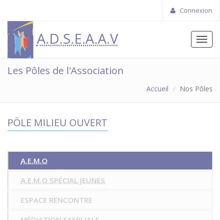
Connexion
A.D.S.E.A.A.V
Toggl
navig
Les Pôles de l'Association
Accueil
Nos Pôles
PÔLE MILIEU OUVERT
A.E.M.O
A.E.M.O SPÉCIAL JEUNES
ESPACE RENCONTRE
MÉDIATION FAMILIALE