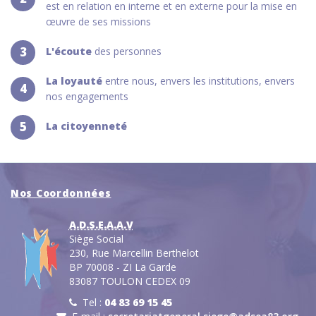
est en relation en interne et en externe pour la mise en
œuvre de ses missions
3
L'écoute
des personnes
La loyauté
entre nous, envers les institutions, envers
4
nos engagements
5
La citoyenneté
Nos Coordonnées
A.D.S.E.A.A.V
Siège Social
230, Rue Marcellin Berthelot
BP 70008 - ZI La Garde
83087 TOULON CEDEX 09
Tel :
04 83 69 15 45