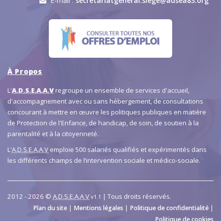
E-mail :
secretariatgeneral.siege@adsea83.org
À Propos
L'
A.D.S.E.A.A.V
regroupe un ensemble de services d'accueil,
d'accompagnement avec ou sans hébergement, de consultations
concourant à mettre en œuvre les politiques publiques en matière
de Protection de l'Enfance, de handicap, de soin, de soutien à la
parentalité et à la citoyenneté.
L'
A.D.S.E.A.A.V
emploie 500 salariés qualifiés et expérimentés dans
les différents champs de l’intervention sociale et médico-sociale.
2012 - 2026 ©
A.D.S.E.A.A.V
| Tous droits réservés.
v1.1
|
|
|
Plan du site
Mentions légales
Politique de confidentialité
Politique de cookies