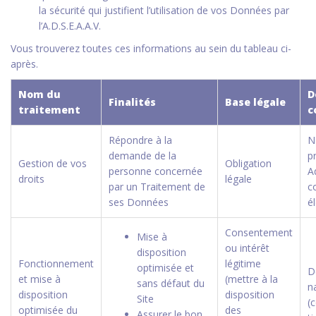
la sécurité qui justifient l’utilisation de vos Données par
l’A.D.S.E.A.A.V.
Vous trouverez toutes ces informations au sein du tableau ci-
après.
Nom du
D
Finalités
Base légale
traitement
c
Répondre à la
N
demande de la
p
Gestion de vos
Obligation
personne concernée
A
droits
légale
par un Traitement de
c
ses Données
é
Consentement
Mise à
ou intérêt
disposition
Fonctionnement
légitime
optimisée et
D
et mise à
(mettre à la
sans défaut du
n
disposition
disposition
Site
(
optimisée du
des
Assurer le bon