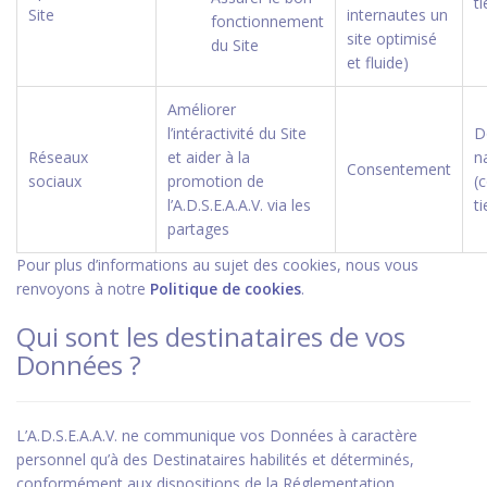
ti
Site
internautes un
fonctionnement
site optimisé
du Site
et fluide)
Améliorer
l’intéractivité du Site
D
Réseaux
et aider à la
n
Consentement
sociaux
promotion de
(
l’A.D.S.E.A.A.V. via les
ti
partages
Pour plus d’informations au sujet des cookies, nous vous
renvoyons à notre
Politique de cookies
.
Qui sont les destinataires de vos
Données ?
L’A.D.S.E.A.A.V. ne communique vos Données à caractère
personnel qu’à des Destinataires habilités et déterminés,
conformément aux dispositions de la Réglementation