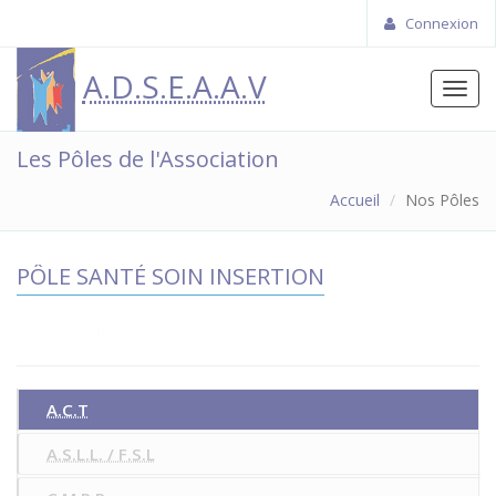
Connexion
A.D.S.E.A.A.V
Toggl
navig
Les Pôles de l'Association
Accueil
Nos Pôles
PÔLE SANTÉ SOIN INSERTION
CMPP Cuers
A.C.T
A.S.L.L. / F.S.L