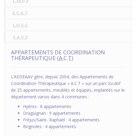
C.M.P.P
E.S.A.T
L.H.S.S
S.A.V.S
APPARTEMENTS DE COORDINATION
THÉRAPEUTIQUE (
A.C.T
)
L’ADSEAAV gère, depuis 2004, des Appartements de
Coordination Thérapeutique « A.C.T » sur un parc locatif
de 25 appartements, meublés et équipés, implantés sur le
département varois dans 4 communes :
CMPP Cuers
Hyères : 8 appartements
Draguignan : 9 appartements
Fréjus/Saint- Raphaël : 4 appartements
Brignoles : 4 appartements