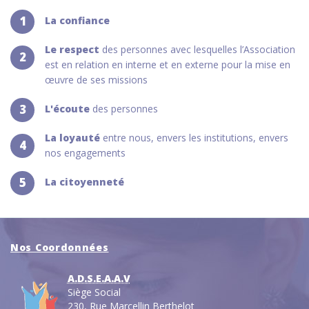
1
La confiance
Le respect
des personnes avec lesquelles l’Association
2
est en relation en interne et en externe pour la mise en
œuvre de ses missions
3
L'écoute
des personnes
La loyauté
entre nous, envers les institutions, envers
4
nos engagements
5
La citoyenneté
Nos Coordonnées
A.D.S.E.A.A.V
Siège Social
230, Rue Marcellin Berthelot