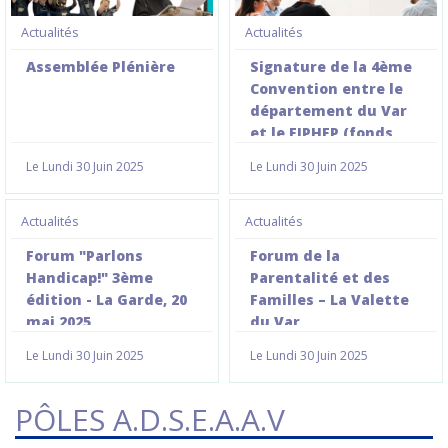
Actualités
Actualités
Assemblée Plénière
Signature de la 4ème
Convention entre le
département du Var
et le FIPHFP (fonds
pour l'insertion des
Le Lundi 30 Juin 2025
Le Lundi 30 Juin 2025
personnes
handicapées dans la
Fonction publique)
Actualités
Actualités
Forum "Parlons
Forum de la
Handicap!" 3ème
Parentalité et des
édition - La Garde, 20
Familles – La Valette
mai 2025
du Var
Le Lundi 30 Juin 2025
Le Lundi 30 Juin 2025
PÔLES A.D.S.E.A.A.V