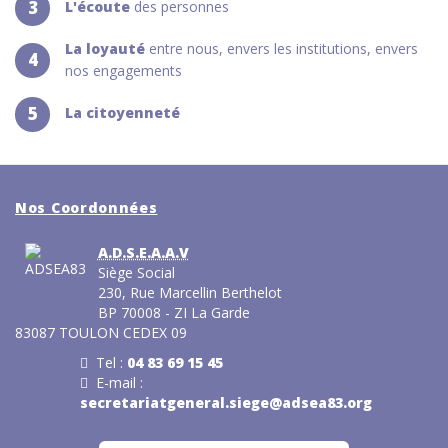
3
L'écoute
des personnes
La loyauté
entre nous, envers les institutions, envers
4
nos engagements
5
La citoyenneté
Nos Coordonnées
A.D.S.E.A.A.V
Siège Social
230, Rue Marcellin Berthelot
BP 70008 - ZI La Garde
83087 TOULON CEDEX 09
Tel :
04 83 69 15 45
E-mail :
secretariatgeneral.siege@adsea83.org