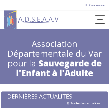
Connexion
A.D.S.E.A.A.V
Toggl
navig
Association
Départementale du Var
pour la
Sauvegarde de
l'Enfant à l'Adulte
DERNIÈRES ACTUALITÉS
Toutes les actualités