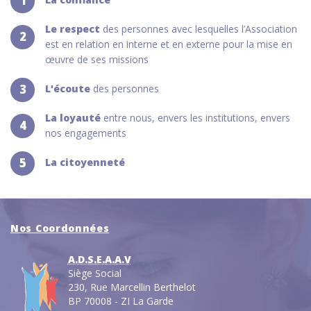
1
Le respect
des personnes avec lesquelles l’Association
2
est en relation en interne et en externe pour la mise en
œuvre de ses missions
3
L'écoute
des personnes
La loyauté
entre nous, envers les institutions, envers
4
nos engagements
5
La citoyenneté
Nos Coordonnées
A.D.S.E.A.A.V
Siège Social
230, Rue Marcellin Berthelot
BP 70008 - ZI La Garde