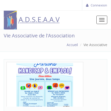
Connexion
A.D.S.E.A.A.V
Toggl
navig
Vie Associative de l'Association
Accueil
Vie Associative