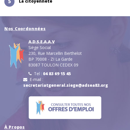
5
La citoyenneté
Nos Coordonnées
A.D.S.E.A.A.V
Siège Social
230, Rue Marcellin Berthelot
BP 70008 - ZI La Garde
83087 TOULON CEDEX 09
Tel :
04 83 69 15 45
E-mail :
secretariatgeneral.siege@adsea83.org
À Propos