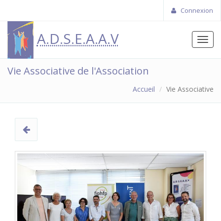
Connexion
A.D.S.E.A.A.V
Toggl
navig
Vie Associative de l'Association
Accueil
Vie Associative