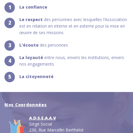
1
La confiance
Le respect
des personnes avec lesquelles l’Association
2
est en relation en interne et en externe pour la mise en
œuvre de ses missions
3
L'écoute
des personnes
La loyauté
entre nous, envers les institutions, envers
4
nos engagements
5
La citoyenneté
Nos Coordonnées
A.D.S.E.A.A.V
Siège Social
230, Rue Marcellin Berthelot