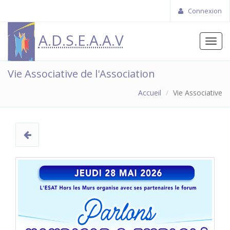
Connexion
A.D.S.E.A.A.V
Toggl
navig
Vie Associative de l'Association
Accueil
Vie Associative