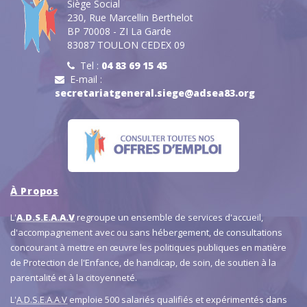
Siège Social
230, Rue Marcellin Berthelot
BP 70008 - ZI La Garde
83087 TOULON CEDEX 09
Tel :
04 83 69 15 45
E-mail :
secretariatgeneral.siege@adsea83.org
À Propos
L'
A.D.S.E.A.A.V
regroupe un ensemble de services d'accueil,
d'accompagnement avec ou sans hébergement, de consultations
concourant à mettre en œuvre les politiques publiques en matière
de Protection de l'Enfance, de handicap, de soin, de soutien à la
parentalité et à la citoyenneté.
L'
A.D.S.E.A.A.V
emploie 500 salariés qualifiés et expérimentés dans