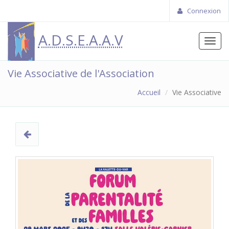
Connexion
A.D.S.E.A.A.V
Toggl
navig
Vie Associative de l'Association
Accueil
Vie Associative