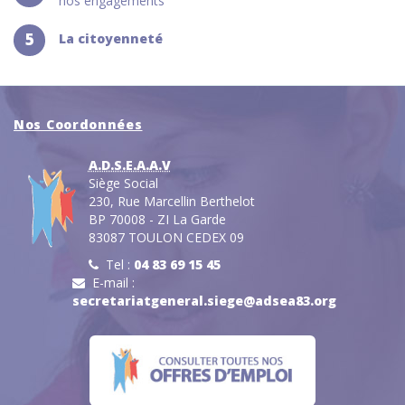
nos engagements
5
La citoyenneté
Nos Coordonnées
A.D.S.E.A.A.V
Siège Social
230, Rue Marcellin Berthelot
BP 70008 - ZI La Garde
83087 TOULON CEDEX 09
Tel :
04 83 69 15 45
E-mail :
secretariatgeneral.siege@adsea83.org