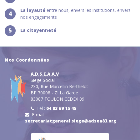
La loyauté
entre nous, envers les institutions, envers
4
nos engagements
5
La citoyenneté
Nos Coordonnées
A.D.S.E.A.A.V
Siège Social
230, Rue Marcellin Berthelot
BP 70008 - ZI La Garde
83087 TOULON CEDEX 09
Tel :
04 83 69 15 45
E-mail :
secretariatgeneral.siege@adsea83.org