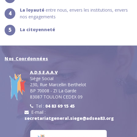
La loyauté
entre nous, envers les institutions, envers
4
nos engagements
5
La citoyenneté
Nos Coordonnées
A.D.S.E.A.A.V
Siège Social
230, Rue Marcellin Berthelot
BP 70008 - ZI La Garde
83087 TOULON CEDEX 09
Tel :
04 83 69 15 45
E-mail :
secretariatgeneral.siege@adsea83.org